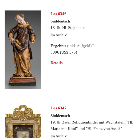
Los 6346
Süddeutsch
18. Jh. Hl. Stephanus
Im Archiv
*
Ergebnis
(inkl. Aufgeld)
500€
(US$ 575)
Details
Los 6347
Süddeutsch
19. Jh. Zwei Reliquienbilder mit Wachstafeln "Hl.
Maria mit Kind" und "Hl. Franz von Assisi"
Im Archiv