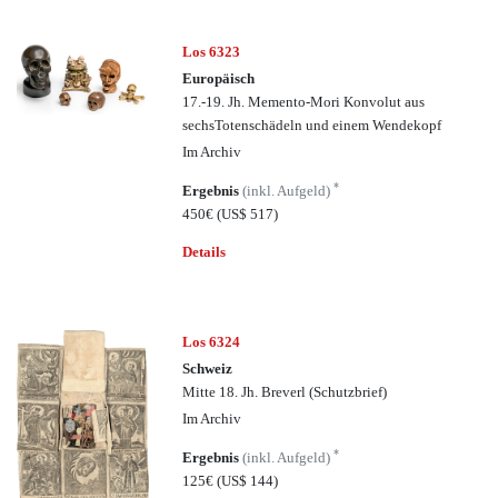
Los 6323
Europäisch
17.-19. Jh. Memento-Mori Konvolut aus
sechsTotenschädeln und einem Wendekopf
Im Archiv
*
Ergebnis
(inkl. Aufgeld)
450€
(US$ 517)
Details
Los 6324
Schweiz
Mitte 18. Jh. Breverl (Schutzbrief)
Im Archiv
*
Ergebnis
(inkl. Aufgeld)
125€
(US$ 144)