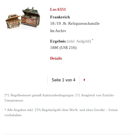
Los 6351
Frankreich
18./19. Jh. Reliquienschatulle
Im Archiv
*
Ergebnis
(inkl. Aufgeld)
188€
(US$ 216)
Details
Next
Seite 1 von 4
[*]: Regelbesteuert gemäß Auktionsbedingungen. [^]: Ausgleich von Einfuhr-
Umsatzsteuer.
* Alle Angaben inkl. 25% Regelaufgeld ohne MwSt. und ohne Gewähr – Irrtum
vorbehalten.