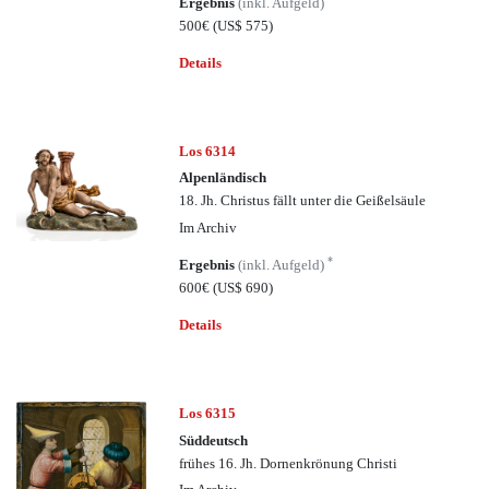
Ergebnis
(inkl. Aufgeld)
500€
(US$ 575)
Details
Los 6314
Alpenländisch
18. Jh. Christus fällt unter die Geißelsäule
Im Archiv
*
Ergebnis
(inkl. Aufgeld)
600€
(US$ 690)
Details
Los 6315
Süddeutsch
frühes 16. Jh. Dornenkrönung Christi