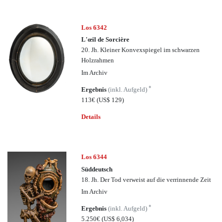
Los 6342
L'œil de Sorcière
20. Jh. Kleiner Konvexspiegel im schwarzen
Holzrahmen
Im Archiv
*
Ergebnis
(inkl. Aufgeld)
113€
(US$ 129)
Details
Los 6344
Süddeutsch
18. Jh. Der Tod verweist auf die verrinnende Zeit
Im Archiv
*
Ergebnis
(inkl. Aufgeld)
5.250€
(US$ 6,034)