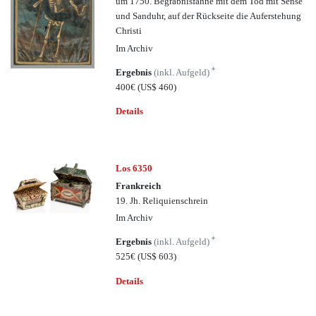
um 1750. Begräbnisfahne mit dem Tod mit Sense
und Sanduhr, auf der Rückseite die Auferstehung
Christi
Im Archiv
*
Ergebnis
(inkl. Aufgeld)
400€
(US$ 460)
Details
Los 6350
Frankreich
19. Jh. Reliquienschrein
Im Archiv
*
Ergebnis
(inkl. Aufgeld)
525€
(US$ 603)
Details