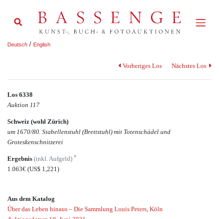
/
Deutsch
English
Vorheriges Los
Nächstes Los
Los 6338
Auktion 117
Schweiz (wohl Zürich)
um 1670/80. Stabellenstuhl (Brettstuhl) mit Totenschädel und
Groteskenschnitzerei
*
Ergebnis
(inkl. Aufgeld)
1.063€
(US$ 1,221)
Aus dem Katalog
Über das Leben hinaus – Die Sammlung Louis Peters, Köln