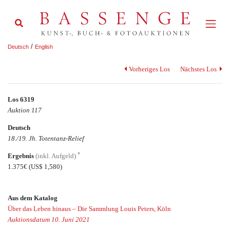
/
Deutsch
English
Vorheriges Los
Nächstes Los
Los 6319
Auktion 117
Deutsch
18./19. Jh. Totentanz-Relief
*
Ergebnis
(inkl. Aufgeld)
1.375€
(US$ 1,580)
Aus dem Katalog
Über das Leben hinaus – Die Sammlung Louis Peters, Köln
Auktionsdatum 10. Juni 2021