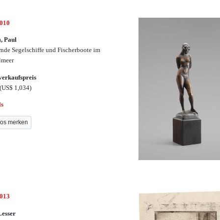
7010
, Paul
nde Segelschiffe und Fischerboote im
lmeer
erkaufspreis
(US$ 1,034)
ls
os merken
7013
Lesser