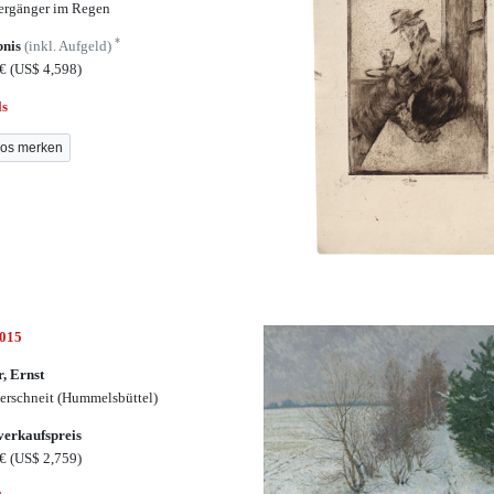
ergänger im Regen
*
bnis
(inkl. Aufgeld)
0€
(US$ 4,598)
ls
os merken
7015
r, Ernst
verschneit (Hummelsbüttel)
erkaufspreis
0€
(US$ 2,759)