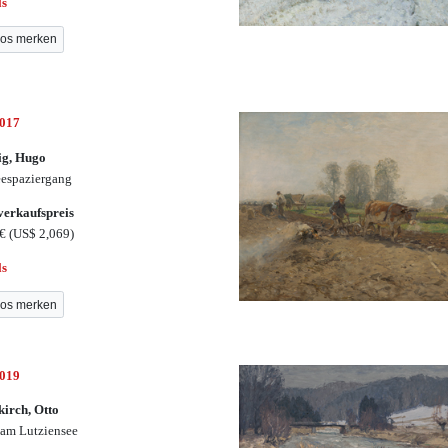
ls
os merken
7017
ig, Hugo
espaziergang
erkaufspreis
0€
(US$ 2,069)
ls
os merken
7019
kirch, Otto
am Lutziensee