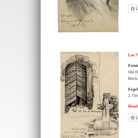
L
Los 
Feini
Old D
Brick
Erge
2.75
Detai
L