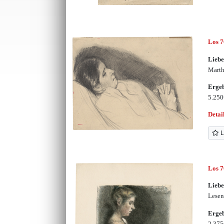
Los 
Lieb
Marth
Erge
5.25
Detai
L
Los 
Lieb
Lese
Erge
2.37