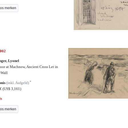
os merken
7002
nger, Lyonel
oor at Machnow, Ancient Cross Let in
-Wall
*
bnis
(inkl. Aufgeld)
0€
(US$ 3,161)
ls
os merken