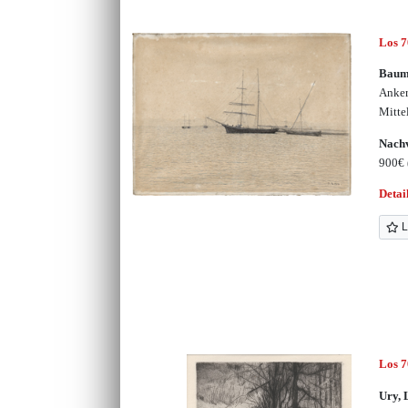
Los 
Baum
Anker
Mitte
Nachv
900€
Detai
L
Los 
Ury, 