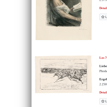
Detai
L
Los 
Lieb
Pferd
Erge
2.25
Detai
L