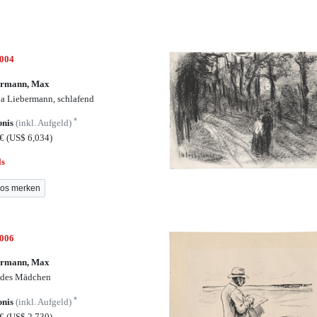
7004
ermann, Max
a Liebermann, schlafend
*
bnis
(inkl. Aufgeld)
0€
(US$ 6,034)
ls
os merken
7006
ermann, Max
ndes Mädchen
*
bnis
(inkl. Aufgeld)
5€
(US$ 2,730)