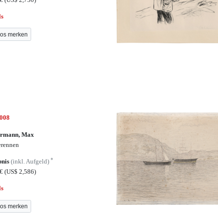
ls
os merken
7008
ermann, Max
erennen
*
bnis
(inkl. Aufgeld)
0€
(US$ 2,586)
ls
os merken