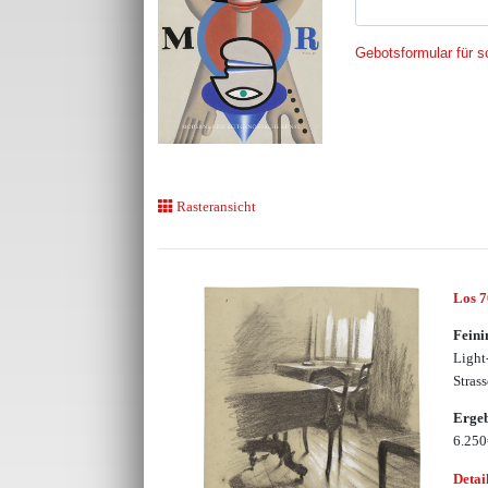
Gebotsformular für sc
Rasteransicht
Los 
Feini
Light
Strass
Erge
6.25
Detai