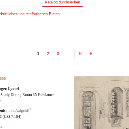
hriftliches und telefonisches Bieten
Next
1
2
3
...
10
7000
nger, Lyonel
-Study Dining Room 35 Potsdamer
e
*
bnis
(inkl. Aufgeld)
0€
(US$ 7,184)
ls