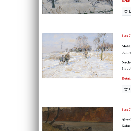
Detai
L
Los 
Mühl
Schne
Nachv
1.80
Detai
L
Los 
Alten
Kahn 