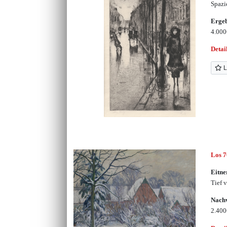
Spazi
Erge
4.00
Detai
L
Los 
Eitne
Tief 
Nachv
2.40