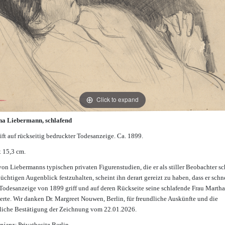
Click to expand
a Liebermann, schlafend
tift auf rückseitig bedruckter Todesanzeige. Ca. 1899.
x 15,3 cm.
von Liebermanns typischen privaten Figurenstudien, die er als stiller Beobachter sc
lüchtigen Augenblick festzuhalten, scheint ihn derart gereizt zu haben, dass er schn
 Todesanzeige von 1899 griff und auf deren Rückseite seine schlafende Frau Marth
ierte. Wir danken Dr. Margreet Nouwen, Berlin, für freundliche Auskünfte und die
iche Bestätigung der Zeichnung vom 22.01.2026.
nienz:
Privatbesitz Berlin