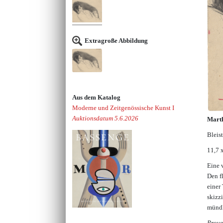
Extragroße Abbildung
Aus dem Katalog
Moderne und Zeitgenössische Kunst I
Auktionsdatum 5.6.2026
Marth
Bleis
11,7 
Eine 
Den f
einer
skizz
mündl
Prove