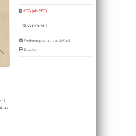
AGB (als PDF)
Los merken
Weiterempfehlen via E-Mail
Drucken
huf.
ell zu
a