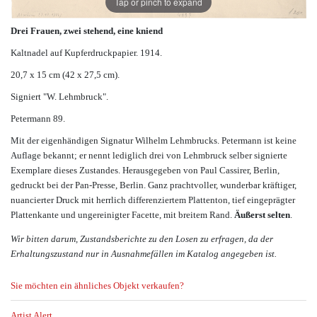
Tap or pinch to expand
Drei Frauen, zwei stehend, eine kniend
Kaltnadel auf Kupferdruckpapier. 1914.
20,7 x 15 cm (42 x 27,5 cm).
Signiert "W. Lehmbruck".
Petermann 89.
Mit der eigenhändigen Signatur Wilhelm Lehmbrucks. Petermann ist keine
Auflage bekannt; er nennt lediglich drei von Lehmbruck selber signierte
Exemplare dieses Zustandes. Herausgegeben von Paul Cassirer, Berlin,
gedruckt bei der Pan-Presse, Berlin. Ganz prachtvoller, wunderbar kräftiger,
nuancierter Druck mit herrlich differenziertem Plattenton, tief eingeprägter
Plattenkante und ungereinigter Facette, mit breitem Rand.
Äußerst selten
.
Wir bitten darum, Zustandsberichte zu den Losen zu erfragen, da der
Erhaltungszustand nur in Ausnahmefällen im Katalog angegeben ist.
Sie möchten ein ähnliches Objekt verkaufen?
Artist Alert