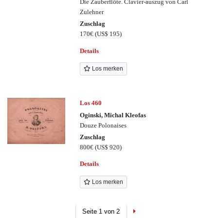
Die Zauberflöte. Clavier-auszug von Carl
Zulehner
Zuschlag
170€
(US$ 195)
Details
Los merken
Los 460
Oginski, Michal Kleofas
Douze Polonaises
Zuschlag
800€
(US$ 920)
Details
Los merken
Next
Seite 1 von 2