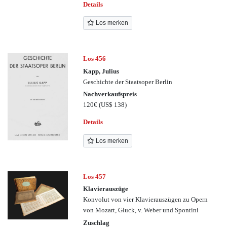
Details
Los merken
Los 456
Kapp, Julius
Geschichte der Staatsoper Berlin
Nachverkaufspreis
120€
(US$ 138)
Details
Los merken
Los 457
Klavierauszüge
Konvolut von vier Klavierauszügen zu Opern
von Mozart, Gluck, v. Weber und Spontini
Zuschlag