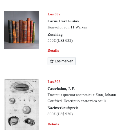
Los 307
Carus, Carl Gustav
Konvolut von 11 Werken
Zuschlag
550€
(US$ 632)
Details
Los merken
Los 308
Cassebohm, J. F.
Tractatus quatuor anatomici + Zinn, Johann
Gottfried. Descriptio anatomica oculi
Nachverkaufspreis
800€
(US$ 920)
Details