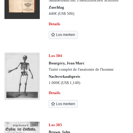
Sammelband mit 3 medizinischen Schriften
Zuschlag
440€
(US$ 506)
Details
Los merken
Los 304
Bourgery, Jean Marc
Traité complet de l'anatomie de l'homme
Nachverkaufspreis
1.000€
(US$ 1,149)
Details
Los merken
Los 305
Brown, John