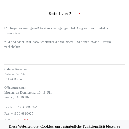
Next
Seite 1 von 2
[*]: Regelbesteuert gemäß Auktionsbedingungen. [^]: Ausgleich von Einfuhr-
Umsatzsteuer.
* Alle Angaben inkl. 25% Regelaufgeld ohne MwSt. und ohne Gewähr – Irrtum
vorbehalten.
Galerie Bassenge
Erdener Str. 5A
14193 Berlin
Öffnungszeiten:
Montag bis Donnerstag, 10–18 Uhr,
Freitag, 10–16 Uhr
Telefon: +49 30 8938029-0
Fax: +49 30 8918025
E-Mail:
info (at) bassenge.com
Diese Website nutzt Cookies, um bestmögliche Funktionalität bieten zu