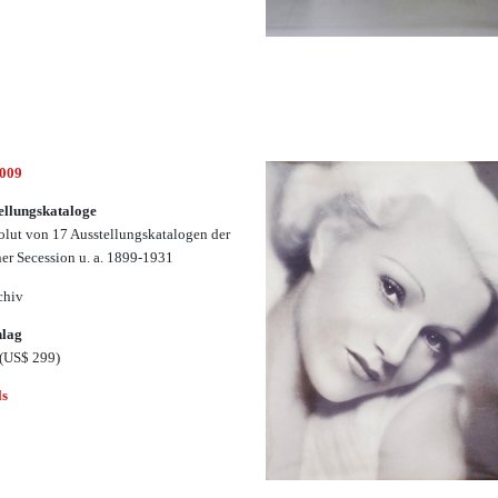
3009
ellungskataloge
lut von 17 Ausstellungskatalogen der
ner Secession u. a. 1899-1931
chiv
hlag
(US$ 299)
ls