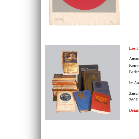
Los 
Ausst
Konvo
Berli
Im Ar
Zusc
260€
Detai