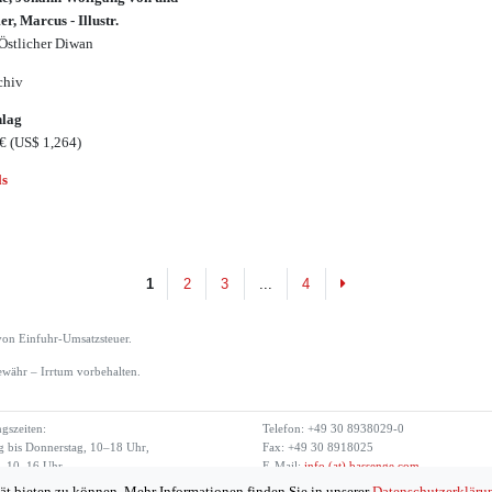
r, Marcus - Illustr.
Östlicher Diwan
chiv
hlag
0€
(US$ 1,264)
ls
Next
1
2
3
...
4
von Einfuhr-Umsatzsteuer.
währ – Irrtum vorbehalten.
gszeiten:
Telefon: +49 30 8938029-0
 bis Donnerstag, 10–18 Uhr,
Fax: +49 30 8918025
g, 10–16 Uhr
E-Mail:
info (at) bassenge.com
ät bieten zu können. Mehr Informationen finden Sie in unserer
Datenschutzerkläru