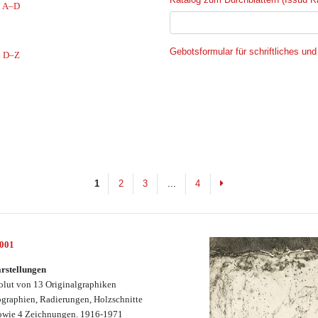
l A–D
Gebotsformular für schriftliches und
l D–Z
Next
1
2
3
...
4
3001
rstellungen
lut von 13 Originalgraphiken
ographien, Radierungen, Holzschnitte
sowie 4 Zeichnungen. 1916-1971