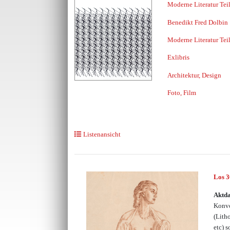
Moderne Literatur Tei
Benedikt Fred Dolbin
Moderne Literatur Tei
Exlibris
Architektur, Design
Foto, Film
Listenansicht
Los 
Aktda
Konvo
(Lith
etc) 