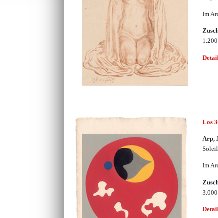
Im Ar
Zusc
1.20
Detai
Los 
Arp, 
Soleil
Im Ar
Zusc
3.00
Detai