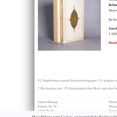
Behme
West-
Im Ar
Zusc
1.10
Detai
[*]: Regelbesteuert gemäß Auktionsbedingungen. [^]: Ausgleich 
* Alle Angaben inkl. 25% Regelaufgeld ohne MwSt. und ohne Ge
Galerie Bassenge
Öffnun
Erdener Str. 5A
Montag
14193 Berlin
Freita
Diese Website nutzt Cookies, um bestmögliche Funktionalit