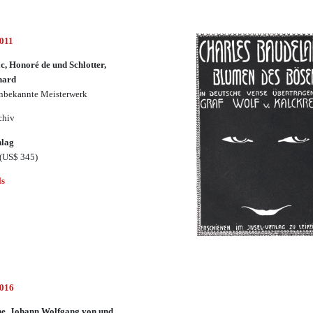
3011
c, Honoré de und Schlotter,
hard
nbekannte Meisterwerk
chiv
hlag
(US$ 345)
ls
3016
e, Johann Wolfgang von und