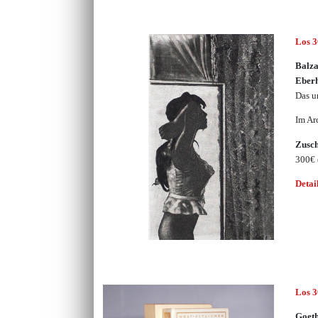
Los 
Balza
Eber
Das u
Im Ar
Zusc
300€
Detai
Los 
Goeth