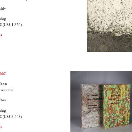
chiv
hlag
0€
(US$ 1,379)
ls
3007
Jean
 recerclé
chiv
hlag
0€
(US$ 3,448)
ls