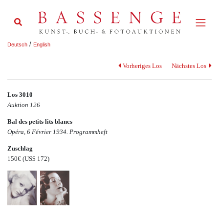
/
Deutsch
English
Vorheriges Los
Nächstes Los
Los 3010
Auktion 126
Bal des petits lits blancs
Opéra, 6 Février 1934. Programmheft
Zuschlag
150€
(US$ 172)