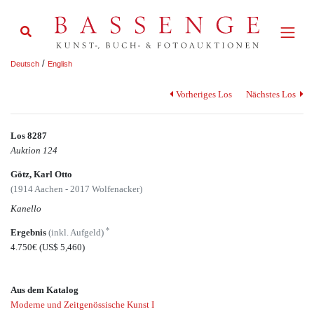
/
Deutsch
English
Vorheriges Los
Nächstes Los
Los 8287
Auktion 124
Götz, Karl Otto
(1914 Aachen - 2017 Wolfenacker)
Kanello
*
Ergebnis
(inkl. Aufgeld)
4.750€
(US$ 5,460)
Aus dem Katalog
Moderne und Zeitgenössische Kunst I