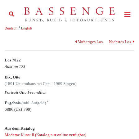
/
Deutsch
English
Vorheriges Los
Nächstes Los
Los 7022
Auktion 123
Dix, Otto
(1891 Untermhaus bei Gera - 1969 Singen)
Portrait Otto Freundlich
*
Ergebnis
(inkl. Aufgeld)
688€
(US$ 790)
Aus dem Katalog
Moderne Kunst II (Katalog nur online verfügbar)