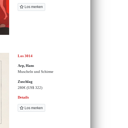
Los merken
Los 3014
Arp, Hans
Muscheln und Schirme
Zuschlag
280€
(US$ 322)
Details
Los merken