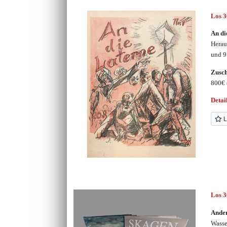
Los 
An di
Herau
und 9
Zusc
800€
Detai
L
Los 
Ander
Wasse