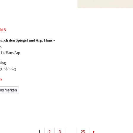
3015
urch den Spiegel und Arp, Hans -
r.
 14 Hans Arp
hlag
(US$ 552)
ls
os merken
Next
1
2
3
...
25