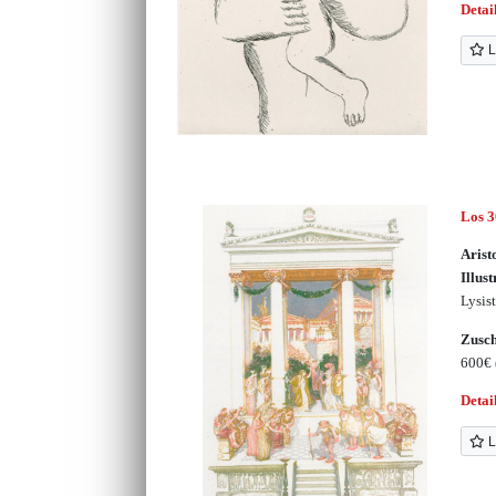
Detai
L
Los 
Arist
Illust
Lysist
Zusc
600€
Detai
L