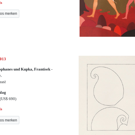
ls
os merken
3013
ophanes und Kupka, Frantisek -
r.
ratè
hlag
(US$ 690)
ls
os merken