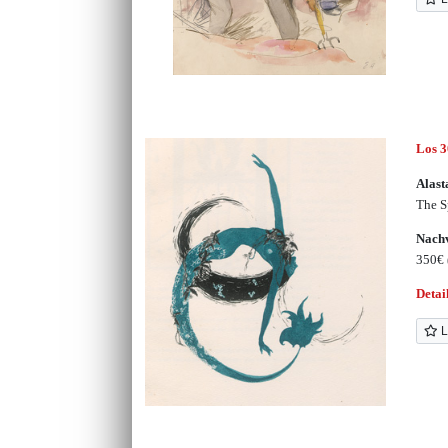
Los 
Alast
The S
Nachv
350€
Detai
L