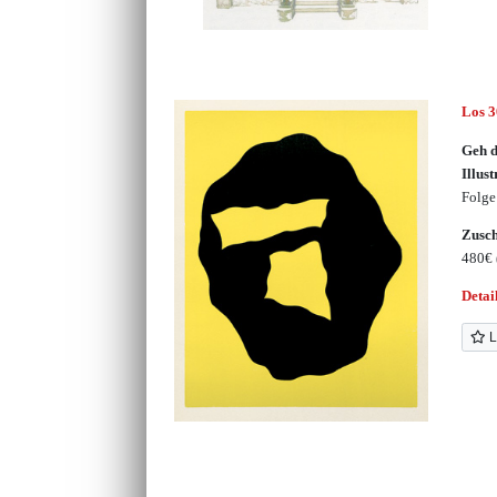
Los 
Geh d
Illust
Folge
Zusc
480€
Detai
L