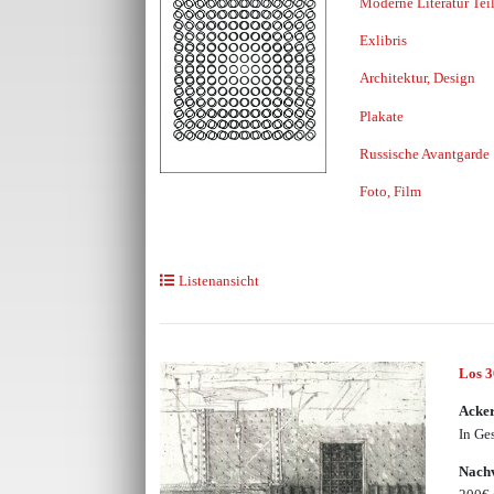
Moderne Literatur Tei
Exlibris
Architektur, Design
Plakate
Russische Avantgarde
Foto, Film
Listenansicht
Los 
Acke
In Ge
Nachv