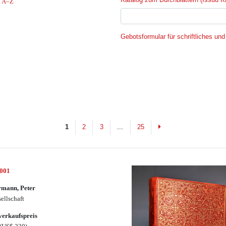
l A–Z
Gebotsformular für schriftliches und
Next
1
2
3
...
25
3001
rmann, Peter
sellschaft
erkaufspreis