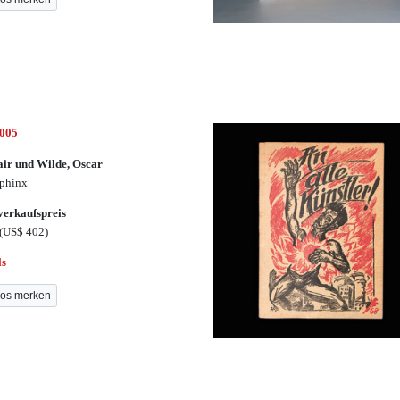
3005
air und Wilde, Oscar
phinx
erkaufspreis
(US$ 402)
ls
os merken