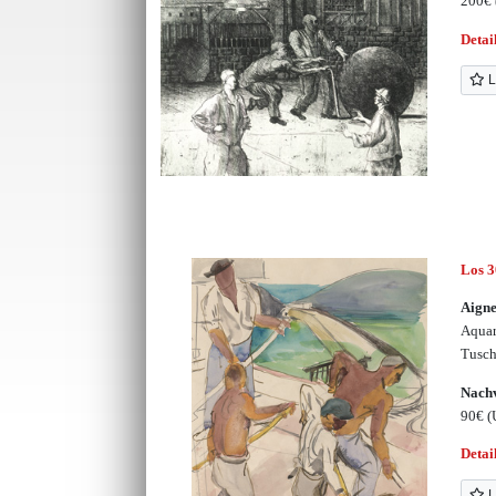
200€
Detai
L
Los 
Aigne
Aquar
Tusc
Nachv
90€
(
Detai
L