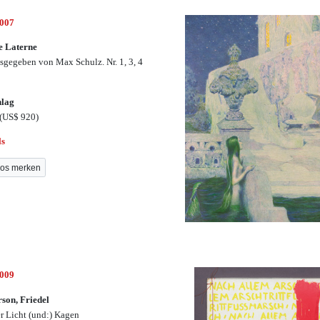
3007
e Laterne
sgegeben von Max Schulz. Nr. 1, 3, 4
hlag
(US$ 920)
ls
os merken
3009
son, Friedel
r Licht (und:) Kagen