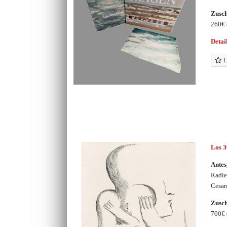
Zusc
260€
Detai
L
Los 
Antes
Radie
Cesar
Zusc
700€