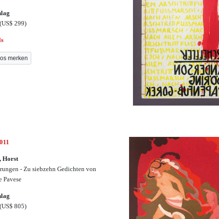
hlag
(US$ 299)
ls
os merken
3011
, Horst
rungen - Zu siebzehn Gedichten von
e Pavese
hlag
(US$ 805)