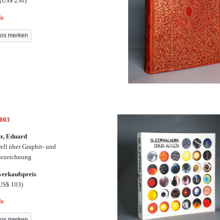
(US$ 230)
ls
os merken
3003
r, Eduard
ell über Graphit- und
hezeichnung
erkaufspreis
US$ 103)
ls
os merken