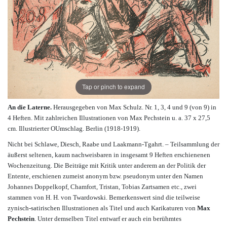
Tap or pinch to expand
An die Laterne.
Herausgegeben von Max Schulz. Nr. 1, 3, 4 und 9 (von 9) in
4 Heften. Mit zahlreichen Illustrationen von Max Pechstein u. a. 37 x 27,5
cm. Illustrierter OUmschlag. Berlin (1918-1919).
Nicht bei Schlawe, Diesch, Raabe und Laakmann-Tgahrt. – Teilsammlung der
äußerst seltenen, kaum nachweisbaren in insgesamt 9 Heften erschienenen
Wochenzeitung. Die Beiträge mit Kritik unter anderem an der Politik der
Entente, erschienen zumeist anonym bzw. pseudonym unter den Namen
Johannes Doppelkopf, Chamfort, Tristan, Tobias Zartsamen etc., zwei
stammen von H. H. von Twardowski. Bemerkenswert sind die teilweise
zynisch-satirischen Illustrationen als Titel und auch Karikaturen von
Max
Pechstein
. Unter demselben Titel entwarf er auch ein berühmtes