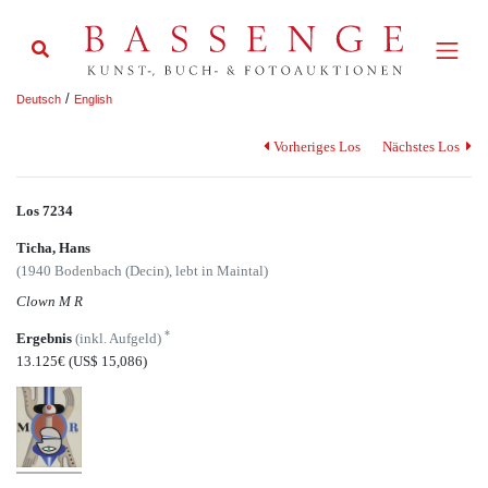
/
Deutsch
English
Vorheriges Los
Nächstes Los
Los 7234
Ticha, Hans
(1940 Bodenbach (Decin), lebt in Maintal)
Clown M R
*
Ergebnis
(inkl. Aufgeld)
13.125€
(US$ 15,086)