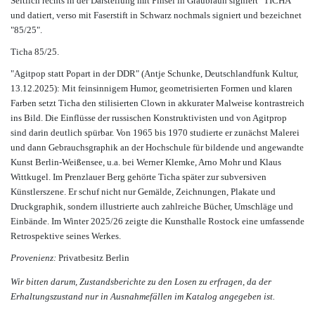
Seitlich rechts in der Darstellung mit Pinsel in Graubraun signiert "TICHA"
und datiert, verso mit Faserstift in Schwarz nochmals signiert und bezeichnet
"85/25".
Ticha 85/25.
"Agitpop statt Popart in der DDR" (Antje Schunke, Deutschlandfunk Kultur,
13.12.2025): Mit feinsinnigem Humor, geometrisierten Formen und klaren
Farben setzt Ticha den stilisierten Clown in akkurater Malweise kontrastreich
ins Bild. Die Einflüsse der russischen Konstruktivisten und von Agitprop
sind darin deutlich spürbar. Von 1965 bis 1970 studierte er zunächst Malerei
und dann Gebrauchsgraphik an der Hochschule für bildende und angewandte
Kunst Berlin-Weißensee, u.a. bei Werner Klemke, Arno Mohr und Klaus
Wittkugel. Im Prenzlauer Berg gehörte Ticha später zur subversiven
Künstlerszene. Er schuf nicht nur Gemälde, Zeichnungen, Plakate und
Druckgraphik, sondern illustrierte auch zahlreiche Bücher, Umschläge und
Einbände. Im Winter 2025/26 zeigte die Kunsthalle Rostock eine umfassende
Retrospektive seines Werkes.
Provenienz:
Privatbesitz Berlin
Wir bitten darum, Zustandsberichte zu den Losen zu erfragen, da der
Erhaltungszustand nur in Ausnahmefällen im Katalog angegeben ist.