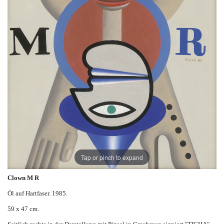
Tap or pinch to expand
Clown M R
Öl auf Hartfaser. 1985.
59 x 47 cm.