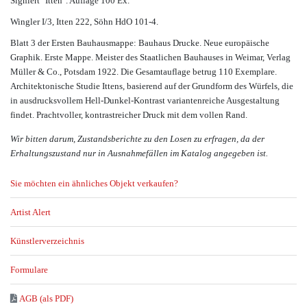
Signiert "Itten". Auflage 100 Ex.
Wingler I/3, Itten 222, Söhn HdO 101-4.
Blatt 3 der Ersten Bauhausmappe: Bauhaus Drucke. Neue europäische
Graphik. Erste Mappe. Meister des Staatlichen Bauhauses in Weimar, Verlag
Müller & Co., Potsdam 1922. Die Gesamtauflage betrug 110 Exemplare.
Architektonische Studie Ittens, basierend auf der Grundform des Würfels, die
in ausdrucksvollem Hell-Dunkel-Kontrast variantenreiche Ausgestaltung
findet. Prachtvoller, kontrastreicher Druck mit dem vollen Rand.
Wir bitten darum, Zustandsberichte zu den Losen zu erfragen, da der
Erhaltungszustand nur in Ausnahmefällen im Katalog angegeben ist.
Sie möchten ein ähnliches Objekt verkaufen?
Artist Alert
Künstlerverzeichnis
Formulare
AGB (als PDF)