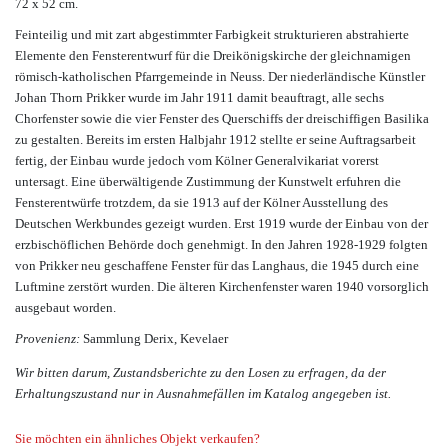
72 x 52 cm.
Feinteilig und mit zart abgestimmter Farbigkeit strukturieren abstrahierte
Elemente den Fensterentwurf für die Dreikönigskirche der gleichnamigen
römisch-katholischen Pfarrgemeinde in Neuss. Der niederländische Künstler
Johan Thorn Prikker wurde im Jahr 1911 damit beauftragt, alle sechs
Chorfenster sowie die vier Fenster des Querschiffs der dreischiffigen Basilika
zu gestalten. Bereits im ersten Halbjahr 1912 stellte er seine Auftragsarbeit
fertig, der Einbau wurde jedoch vom Kölner Generalvikariat vorerst
untersagt. Eine überwältigende Zustimmung der Kunstwelt erfuhren die
Fensterentwürfe trotzdem, da sie 1913 auf der Kölner Ausstellung des
Deutschen Werkbundes gezeigt wurden. Erst 1919 wurde der Einbau von der
erzbischöflichen Behörde doch genehmigt. In den Jahren 1928-1929 folgten
von Prikker neu geschaffene Fenster für das Langhaus, die 1945 durch eine
Luftmine zerstört wurden. Die älteren Kirchenfenster waren 1940 vorsorglich
ausgebaut worden.
Provenienz:
Sammlung Derix, Kevelaer
Wir bitten darum, Zustandsberichte zu den Losen zu erfragen, da der
Erhaltungszustand nur in Ausnahmefällen im Katalog angegeben ist.
Sie möchten ein ähnliches Objekt verkaufen?