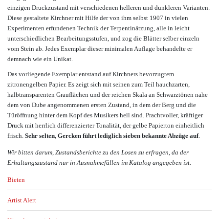
einzigen Druckzustand mit verschiedenen helleren und dunkleren Varianten.
Diese gestaltete Kirchner mit Hilfe der von ihm selbst 1907 in vielen
Experimenten erfundenen Technik der Terpentinätzung, alle in leicht
unterschiedlichen Bearbeitungsstufen, und zog die Blätter selber einzeln
vom Stein ab. Jedes Exemplar dieser minimalen Auflage behandelte er
demnach wie ein Unikat.
Das vorliegende Exemplar entstand auf Kirchners bevorzugtem
zitronengelben Papier. Es zeigt sich mit seinen zum Teil hauchzarten,
halbtransparenten Grauflächen und der reichen Skala an Schwarztönen nahe
dem von Dube angenommenen ersten Zustand, in dem der Berg und die
Türöffnung hinter dem Kopf des Musikers hell sind. Prachtvoller, kräftiger
Druck mit herrlich differenzierter Tonalität, der gelbe Papierton einheitlich
frisch.
Sehr selten, Gercken führt lediglich sieben bekannte Abzüge auf
.
Wir bitten darum, Zustandsberichte zu den Losen zu erfragen, da der
Erhaltungszustand nur in Ausnahmefällen im Katalog angegeben ist.
Bieten
Artist Alert