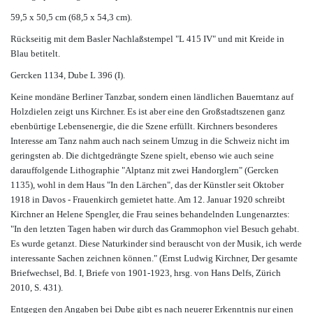
59,5 x 50,5 cm (68,5 x 54,3 cm).
Rückseitig mit dem Basler Nachlaßstempel "L 415 IV" und mit Kreide in
Blau betitelt.
Gercken 1134, Dube L 396 (I).
Keine mondäne Berliner Tanzbar, sondern einen ländlichen Bauerntanz auf
Holzdielen zeigt uns Kirchner. Es ist aber eine den Großstadtszenen ganz
ebenbürtige Lebensenergie, die die Szene erfüllt. Kirchners besonderes
Interesse am Tanz nahm auch nach seinem Umzug in die Schweiz nicht im
geringsten ab. Die dichtgedrängte Szene spielt, ebenso wie auch seine
darauffolgende Lithographie "Alptanz mit zwei Handorglern" (Gercken
1135), wohl in dem Haus "In den Lärchen", das der Künstler seit Oktober
1918 in Davos - Frauenkirch gemietet hatte. Am 12. Januar 1920 schreibt
Kirchner an Helene Spengler, die Frau seines behandelnden Lungenarztes:
"In den letzten Tagen haben wir durch das Grammophon viel Besuch gehabt.
Es wurde getanzt. Diese Naturkinder sind berauscht von der Musik, ich werde
interessante Sachen zeichnen können." (Ernst Ludwig Kirchner, Der gesamte
Briefwechsel, Bd. I, Briefe von 1901-1923, hrsg. von Hans Delfs, Zürich
2010, S. 431).
Entgegen den Angaben bei Dube gibt es nach neuerer Erkenntnis nur einen