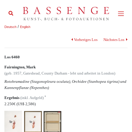
/
Deutsch
English
Vorheriges Los
Nächstes Los
Los 6460
Fairnington, Mark
(geb. 1957, Gateshead, County Durham - lebt und arbeitet in London)
Rotohramadine (Stagonopleura oculata), Orchidee (Stanhopea tigrina) und
Kannenpflanze (Nepenthes)
*
Ergebnis
(inkl. Aufgeld)
2.250€
(US$ 2,586)