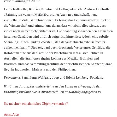
verso "Fairnington 2000".
Der Schriftsteller, Kritiker, Kurator und Collagenkünstler Andrew Lambirth:
„Fairnington verzerrt Maßstäbe, ordnet Arten neu und schafft neue,
zweifelhafte Zufallskombinationen. Er bringt das Geheimnisvolle zurück in
die Wissenschaft und erinnert uns daran, dass wir nicht alles wissen, dass
vieles noch immer nicht erklärbar ist. Die Spannung zwischen den Elementen
in seinen Gemälden wird bildlich aufgelöst, hinterlässt jedoch eine subtile
Spannung - einen Funken Zweifel -, den der aufnahmebereite Betrachter
aufnehmen kann.“ Dies zeigt auf beeindruckende Weise unser Gemälde: die
Rotohramadine aus der Familie der Prachtfinken lebt ausschließlich in
Australien, die Stanhopea tigrina kommt aus Mexiko, Bolivien und
Brasilien, und das Verbreitungszentrum der fleischfressenden Kannenpflanze
liegt in Indonesien, Malaysia und den Philippinen.
Provenienz:
Sammlung Wolfgang Joop und Edwin Lemberg, Potsdam.
Wir bitten darum, Zustandsberichte zu den Losen zu erfragen, da der
Erhaltungszustand nur in Ausnahmefällen im Katalog angegeben ist.
Sie möchten ein ähnliches Objekt verkaufen?
Artist Alert