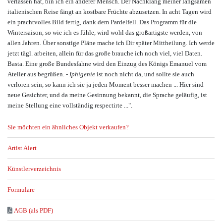
verlassen hat, bin ich ein anderer Mensch. Der Nachklang meiner langsamen
italienischen Reise fängt an kostbare Früchte abzusetzen. In acht Tagen wird
ein prachtvolles Bild fertig, dank dem Pardelfell. Das Programm für die
Wintersaison, so wie ich es fühle, wird wohl das großartigste werden, von
allen Jahren. Über sonstige Pläne mache ich Dir später Mittheilung. Ich werde
jetzt tägl. arbeiten, allein für das große brauche ich noch viel, viel Daten.
Basta. Eine große Bundesfahne wird den Einzug des Königs Emanuel vom
Atelier aus begrüßen. -
Iphigenie
ist noch nicht da, und sollte sie auch
verloren sein, so kann ich sie ja jeden Moment besser machen ... Hier sind
neue Gesichter, und da meine Gesinnung bekannt, die Sprache geläufig, ist
meine Stellung eine vollständig respectirte ...".
Sie möchten ein ähnliches Objekt verkaufen?
Artist Alert
Künstlerverzeichnis
Formulare
AGB (als PDF)