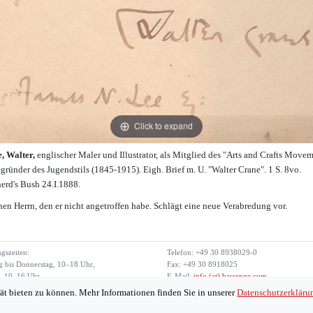
Click to expand
, Walter,
englischer Maler und Illustrator, als Mitglied des "Arts and Crafts Move
gründer des Jugendstils (1845-1915). Eigh. Brief m. U. "Walter Crane". 1 S. 8vo.
erd's Bush 24.I.1888.
nen Herrn, den er nicht angetroffen habe. Schlägt eine neue Verabredung vor.
gszeiten:
Telefon: +49 30 8938029-0
 bis Donnerstag, 10–18 Uhr,
Fax: +49 30 8918025
g, 10–16 Uhr
E-Mail:
info (at) bassenge.com
ät bieten zu können. Mehr Informationen finden Sie in unserer
Datenschutzerkläru