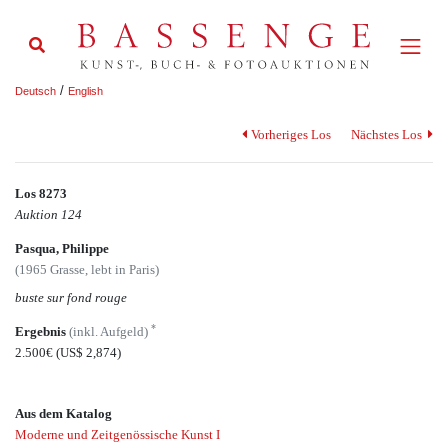
/
Deutsch
English
Vorheriges Los
Nächstes Los
Los 8273
Auktion 124
Pasqua, Philippe
(1965 Grasse, lebt in Paris)
buste sur fond rouge
*
Ergebnis
(inkl. Aufgeld)
2.500€
(US$ 2,874)
Aus dem Katalog
Moderne und Zeitgenössische Kunst I