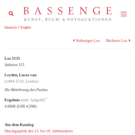
/
Deutsch
English
Vorheriges Los
Nächstes Los
Los 5131
Auktion 115
Leyden, Lucas van
(1494-1533, Leiden)
Die Bekehrung des Paulus
*
Ergebnis
(inkl. Aufgeld)
4.000€
(US$ 4,598)
Aus dem Katalog
Druckgraphik des 15. bis 19. Jahrhunderts