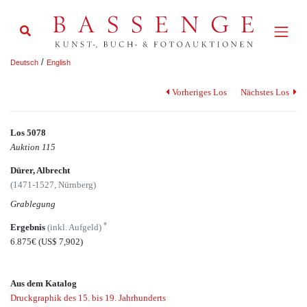
/
Deutsch
English
Vorheriges Los
Nächstes Los
Los 5078
Auktion 115
Dürer, Albrecht
(1471-1527, Nürnberg)
Grablegung
*
Ergebnis
(inkl. Aufgeld)
6.875€
(US$ 7,902)
Aus dem Katalog
Druckgraphik des 15. bis 19. Jahrhunderts