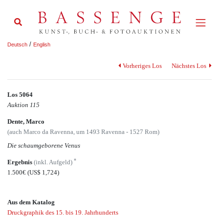
/
Deutsch
English
Vorheriges Los
Nächstes Los
Los 5064
Auktion 115
Dente, Marco
(auch Marco da Ravenna, um 1493 Ravenna - 1527 Rom)
Die schaumgeborene Venus
*
Ergebnis
(inkl. Aufgeld)
1.500€
(US$ 1,724)
Aus dem Katalog
Druckgraphik des 15. bis 19. Jahrhunderts