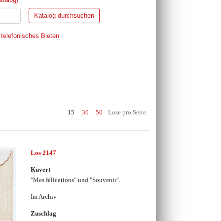
 telefonisches Bieten
15
30
50
Lose pro Seite
Los 2147
Kuvert
"Mes félications" und "Souvenir".
Im Archiv
Zuschlag