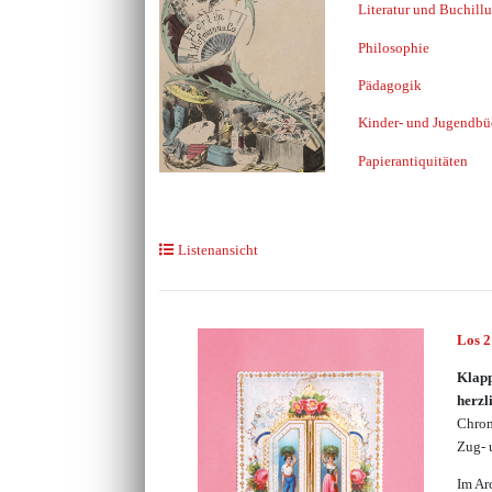
Literatur und Buchillu
Philosophie
Pädagogik
Kinder- und Jugendbü
Papierantiquitäten
Listenansicht
Los 
Klapp
herzl
Chrom
Zug- 
Im Ar