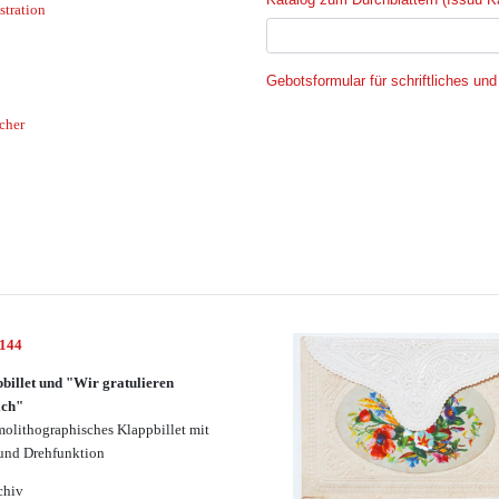
stration
Gebotsformular für schriftliches und
cher
2144
billet und "Wir gratulieren
ich"
olithographisches Klappbillet mit
und Drehfunktion
chiv