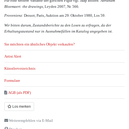
Für eine weitere Variante der gleichen Figur vgl. Jaap Bolten:
Abraham
Bloemaert: the drawings
, Leyden 2007, Nr. 566.
Provenienz:
Drouot, Paris, Auktion am 29. Oktober 1980, Los 59.
Wir bitten darum, Zustandsberichte zu den Losen zu erfragen, da der
Erhaltungszustand nur in Ausnahmefällen im Katalog angegeben ist.
Sie möchten ein ähnliches Objekt verkaufen?
Artist Alert
Künstlerverzeichnis
Formulare
AGB (als PDF)
Los merken
Weiterempfehlen via E-Mail