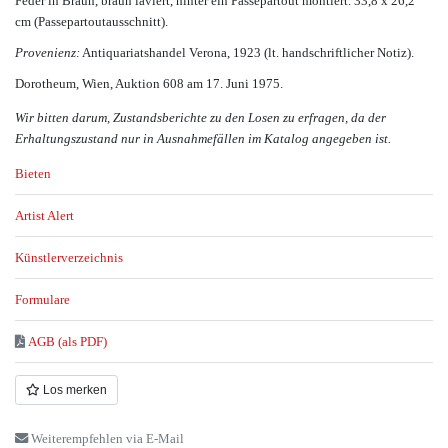
Feder in Braun, braun laviert, hinter ein Passepartout montiert. 33,8 x 26,2
cm (Passepartoutausschnitt).
Provenienz:
Antiquariatshandel Verona, 1923 (lt. handschriftlicher Notiz).
Dorotheum, Wien, Auktion 608 am 17. Juni 1975.
Wir bitten darum, Zustandsberichte zu den Losen zu erfragen, da der
Erhaltungszustand nur in Ausnahmefällen im Katalog angegeben ist.
Bieten
Artist Alert
Künstlerverzeichnis
Formulare
AGB (als PDF)
Los merken
Weiterempfehlen via E-Mail