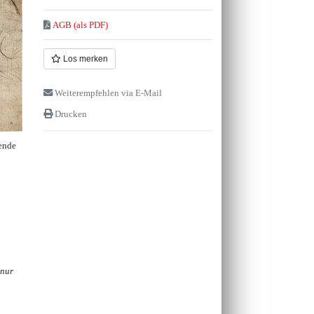
AGB (als PDF)
Los merken
Weiterempfehlen via E-Mail
Drucken
lende
 nur