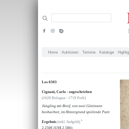
Home
Auktionen
Termine
Kataloge
Highli
Los 6503
Cignani, Carlo - zugeschrieben
(1628 Bologna - 1719 Forlì)
Jüngling mit Brief, von zwei Göttinnen
beobachtet, im Hintergrund spielende Putti
*
Ergebnis
(inkl. Aufgeld)
2.250€
(US$ 2,586)