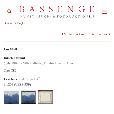
/
Deutsch
English
Vorheriges Los
Nächstes Los
Los 6468
Ditsch, Helmut
(geb. 1962 in Villa Ballester, Provinz Buenos Aires)
Time XIX
*
Ergebnis
(inkl. Aufgeld)
8.125€
(US$ 9,339)