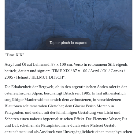
Tap or pinch to expand
"Time XIX".
Acryl und Öl auf Leinwand. 87 x 100 cm. Verso in rotbraunem Stift eigenh.
betitelt, datiert und signiert "TIME XIX / 87 x 100 / Acryl / Oil / Canvas /
2005 / Helmut / HELMUT DITSCH".
Die Erhabenheit der Bergwelt, ob in den argentinischen Anden oder in den
österreichischen Alpen, beschäftigt Ditsch seit 1985. In fast altmeisterlich
sorgfältiger Manier widmet er sich dem zerborstenen, in verschiedenen
Blautönen schimmernden Gletscher, dem Glaciar Perito Moreno in
Patagonien, und erzielt mit der feinsinnigen Gestaltung von Licht und
Schatten einen nahezu hyperrealistischen Effekt. Die Elemente Wasser, Eis
und Luft scheinen als Naturphänomene durch seine Malerei Gestalt
anzunehmen und als Ausdruck von Unvergänglichkeit einen metaphysischen