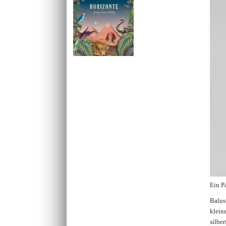
Ein P
Balus
klein
silbe