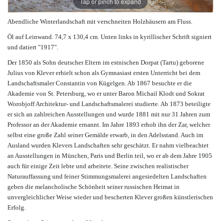
Tap or pinch to expand
Abendliche Winterlandschaft mit verschneiten Holzhäusern am Fluss.
Öl auf Leinwand. 74,7 x 130,4 cm. Unten links in kyrillischer Schrift signiert
und datiert "1917".
Der 1850 als Sohn deutscher Eltern im estnischen Dorpat (Tartu) geborene
Julius von Klever erhielt schon als Gymnasiast ersten Unterricht bei dem
Landschaftsmaler Constantin von Kügelgen. Ab 1867 besuchte er die
Akademie von St. Petersburg, wo er unter Baron Michail Klodt und Sokrat
Worobjoff Architektur- und Landschaftsmalerei studierte. Ab 1873 beteiligte
er sich an zahlreichen Ausstellungen und wurde 1881 mit nur 31 Jahren zum
Professor an der Akademie ernannt. Im Jahre 1893 erhob ihn der Zar, welcher
selbst eine große Zahl seiner Gemälde erwarb, in den Adelsstand. Auch im
Ausland wurden Klevers Landschaften sehr geschätzt. Er nahm vielbeachtet
an Ausstellungen in München, Paris und Berlin teil, wo er ab dem Jahre 1905
auch für einige Zeit lebte und arbeitete. Seine zwischen realistischer
Naturauffassung und feiner Stimmungsmalerei angesiedelten Landschaften
geben die melancholische Schönheit seiner russischen Heimat in
unvergleichlicher Weise wieder und bescherten Klever großen künstlerischen
Erfolg.