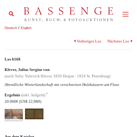
/
Deutsch
English
Vorheriges Los
Nächstes Los
Los 6168
Klever, Julius Sergius von
(auch Yuliy Yulevich Klever, 1850 Dorpat - 1924 St. Petersburg)
Abendliche Winterlandschaft mit verschneiten Holzhäusern am Fluss
*
Ergebnis
(inkl. Aufgeld)
20.000€
(US$ 22,989)
Aus dem Katalog