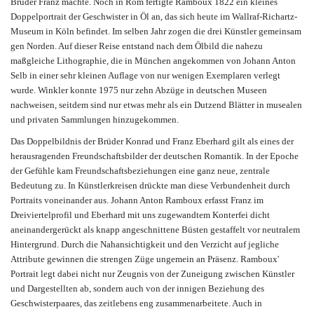
Bruder Franz machte. Noch in Rom fertigte Ramboux 1822 ein kleines
Doppelportrait der Geschwister in Öl an, das sich heute im Wallraf-Richartz-
Museum in Köln befindet. Im selben Jahr zogen die drei Künstler gemeinsam
gen Norden. Auf dieser Reise entstand nach dem Ölbild die nahezu
maßgleiche Lithographie, die in München angekommen von Johann Anton
Selb in einer sehr kleinen Auflage von nur wenigen Exemplaren verlegt
wurde. Winkler konnte 1975 nur zehn Abzüge in deutschen Museen
nachweisen, seitdem sind nur etwas mehr als ein Dutzend Blätter in musealen
und privaten Sammlungen hinzugekommen.
Das Doppelbildnis der Brüder Konrad und Franz Eberhard gilt als eines der
herausragenden Freundschaftsbilder der deutschen Romantik. In der Epoche
der Gefühle kam Freundschaftsbeziehungen eine ganz neue, zentrale
Bedeutung zu. In Künstlerkreisen drückte man diese Verbundenheit durch
Portraits voneinander aus. Johann Anton Ramboux erfasst Franz im
Dreiviertelprofil und Eberhard mit uns zugewandtem Konterfei dicht
aneinandergerückt als knapp angeschnittene Büsten gestaffelt vor neutralem
Hintergrund. Durch die Nahansichtigkeit und den Verzicht auf jegliche
Attribute gewinnen die strengen Züge ungemein an Präsenz. Ramboux'
Portrait legt dabei nicht nur Zeugnis von der Zuneigung zwischen Künstler
und Dargestellten ab, sondern auch von der innigen Beziehung des
Geschwisterpaares, das zeitlebens eng zusammenarbeitete. Auch in