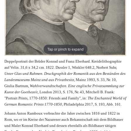
Tap or pinch to expand
Doppelportrait der Brüder Konrad und Franz Eberhard. Kreidelithographie
auf Velin. 31,6 x 34,2 cm. 1822. Dussler 1, Winkler 648.2, Norbert Suhr,
Unter Glas und Rahmen. Druckgraphik der Romantik aus den Beständen des
Landesmuseums Mainz und aus Privatbesitz
, Mainz 1993, S. 33, Nr. 10,
Giulia Bartrum,
Wahlverwandtschaften. Eine englische Privatsammlung zur
Kunst der Goethezeit
, London 2013, S. 176, Nr. 43, Mitchell B. Frank:
"Portrait Prints, 1770-1850: Friends and Family", in:
The Enchanted World of
German Romantic Prints 1770-1850
, Philadelphia 2017, S. 193, Abb. 161.
Johann Anton Ramboux verbrachte die Jahre zwischen 1816 und 1822 in
Rom, wo er im Kreise der Nazarener auch Bekanntschaft mit dem Bildhauer
und Maler Konrad Eberhard und dessen ebenfalls als Bildhauer tätigen