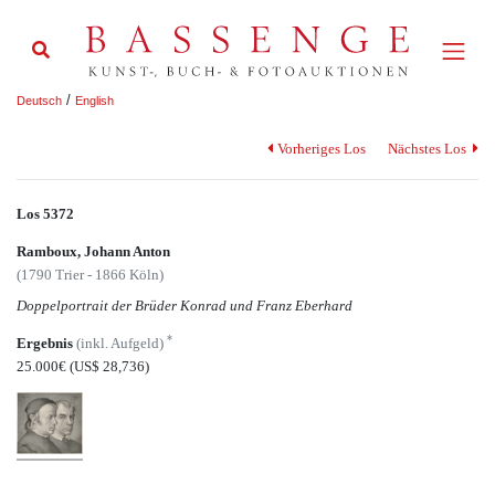
/
Deutsch
English
Vorheriges Los
Nächstes Los
Los 5372
Ramboux, Johann Anton
(1790 Trier - 1866 Köln)
Doppelportrait der Brüder Konrad und Franz Eberhard
*
Ergebnis
(inkl. Aufgeld)
25.000€
(US$ 28,736)