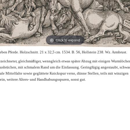
Click to expand
ieben Pferde. Holzschnitt. 21 x 32,5 cm. 1534. B. 56, Hollstein 238. Wz. Armbrust.
zeichneter, gleichmäßiger, wenngleich etwas später Abzug mit einigen Wurmlöche
usbrüchen, mit schmalem Rand um die Einfassung. Geringfügig angestaubt, schwa
kale Mittelfalte sowie geglättete Knickspur verso, dünne Stellen, teils mit winzigen
ein, weitere Alters- und Handhabungsspuren, sonst gut.