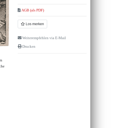
AGB (als PDF)
Los merken
Weiterempfehlen via E-Mail
Drucken
rn
che