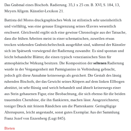
Das Grabmal eines Bischofs
.
Radierung. 35,1 x 25 cm. B. XVI, S. 184, 13,
Meyers Allgem. Künstler-Lexikon 21.
Battista del Moros druckgraphisches Werk ist stilistisch sehr uneinheitlich
und vielfältig, was eine genaue Eingrenzung seines Œuvres wesentlich
erschwert. Gleichwohl ergibt sich eine gewisse Chronologie aus der Tatsache,
dass die frühen Arbeiten meist in einer schematischen, zuweilen etwas
trocken wirkenden Grabsticheltechnik ausgeführt sind, während der Künstler
sich im Spätwerk vorwiegend der Radierung zuwandte. Es sind spontan und
leicht behandelte Blätter, die einen typisch venezianischen Sinn für
atmosphärische Wirkung besitzen. Die Komposition der
seltenen
Radierung
wurde in der Vergangenheit mit Parmigianino in Verbindung gebracht,
jedoch gilt diese Annahme keineswegs als gesichert. Die Gestalt des lässig
ruhenden Bischofs, der das Gewicht seines Körpers auf dem linken Ellbogen
abstützt, ist sehr flüssig und weich behandelt und ähnelt keineswegs einer
aus Stein gehauenen Figur, eine Beobachtung, die sich ebenso für die beiden
trauernden Cherubine, die ihn flankieren, machen lässt. Ausgezeichneter,
toniger Druck mit feinem Rändchen um die Plattenkante. Geringfügige
Altersspuren, leicht angestaubt, sonst gutes Exemplar. Aus der Sammlung
Franz Jozef von Enzenberg (Lugt 845).
Bieten