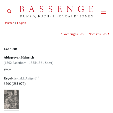
/
Deutsch
English
Vorheriges Los
Nächstes Los
Los 5000
Aldegrever, Heinrich
(1502 Paderborn - 1555/1561 Soest)
Fides
*
Ergebnis
(inkl. Aufgeld)
850€
(US$ 977)