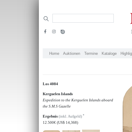
Home
Auktionen
Termine
Kataloge
Highli
Los 4084
Kerguelen Islands
Expedition to the Kerguelen Islands aboard
the S.M.S Gazelle
*
Ergebnis
(inkl. Aufgeld)
12.500€
(US$ 14,368)