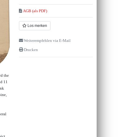
AGB (als PDF)
Los merken
Weiterempfehlen via E-Mail
Drucken
rd the
nd 11
ink
pine,
eral
pict