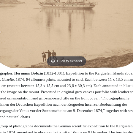
Click to expand
grapher:
Hermann Bobzin
(1832-1881). Expedition to the Kerguelen Islands aboa
.
Gazelle
. 1874.
64
albumen prints, mounted to card. Each between 11 x 13,5 cm a
5 cm (mounts between 15,3 x 15,5 cm and 23,6 x 30,3 cm). Each annotated in blue 
 the image on the mount. Presented in original grey canvas portfolio with leather s
sed ornamentation, and gilt-embossed title on the front cover: “Photographische
hmen der Deutschen Expedition nach der Kerguelen Insel zur Beobachtung des
ergangs der Venus vor der Sonnenscheibe am 9. December 1874,” together with sev
and nautical charts.
group of photographs documents the German scientific expedition to the Kerguelen
ds in 1874, organized to observe the transit of Venus on 9 December. The images de