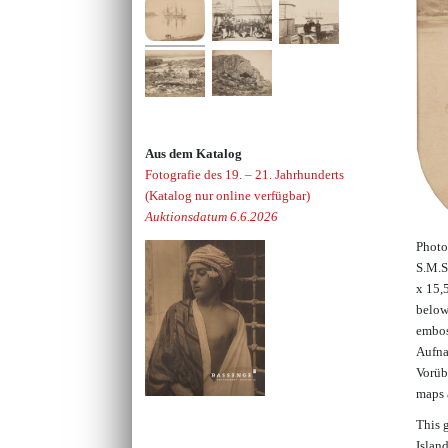
Aus dem Katalog
Fotografie des 19. – 21. Jahrhunderts
(Katalog nur online verfügbar)
Auktionsdatum 6.6.2026
Photo
S.M.S
x 15,
below
embos
Aufna
Vorüb
maps 
This 
Islan