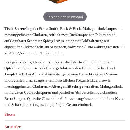
Tap or pinch to expand
Tisch-Stereoskop
der Firma Smith, Beck & Beck. Mahagoniholzkorpus mit
messinggefassten Okularen, seitlich zwei Drehknöpfe zur Fokussierung,
aufklappbarer Scharnier-Spiegel sowie neigbarer Bildhalterung auf
abgestuften Holzsockeln. Im passenden, hölzernen Aufbewahrungskasten. 13
x 18 x 12,5 cm. Ende 19. Jahrhundert.
Fein gearbeitetes, kleines Tisch-Stereoskop der bekannten Londoner
Optikfirma Smith, Beck & Beck, geführt von den Brüdern Richard und
Joseph Beck. Der Apparat diente der genaueren Betrachtung von Stereo-
Photografien u. a.; ausgestattet mit seitlichen Fokussierrädern sowie
messinggefassten Okularen. – Altersgemäß sehr gut erhalten. Mahagoniholz
mit leichten Gebrauchsspuren und partiellen Abriebstellen, vereinzelten
Bestoßungen. Optische Gläser klar. Aufbewahrungskasten mit leichten Kratz-
und Schabspuren, insgesamt gepflegter Gesamteindruck.
Bieten
Artist Alert