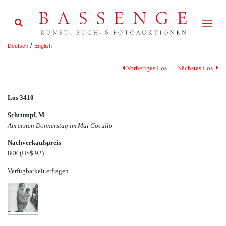
/
Deutsch
English
Vorheriges Los
Nächstes Los
Los 3410
Schrumpf, M
Am ersten Donnerstag im Mai Cocullo
Nachverkaufspreis
80€
(US$ 92)
Verfügbarkeit erfragen