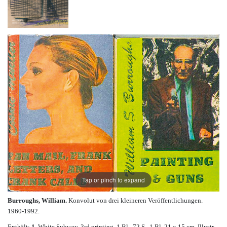
Tap or pinch to expand
Burroughs, William.
Konvolut von drei kleineren Veröffentlichungen.
1960-1992.
Enthält:
1.
White Subway. 3rd printing. 1 Bl., 72 S., 1 Bl. 21 x 15 cm. Illustr.