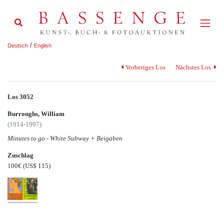
/
Deutsch
English
Vorheriges Los
Nächstes Los
Los 3052
Burroughs, William
(1914-1997)
Minutes to go - White Subway + Beigaben
Zuschlag
100€
(US$ 115)