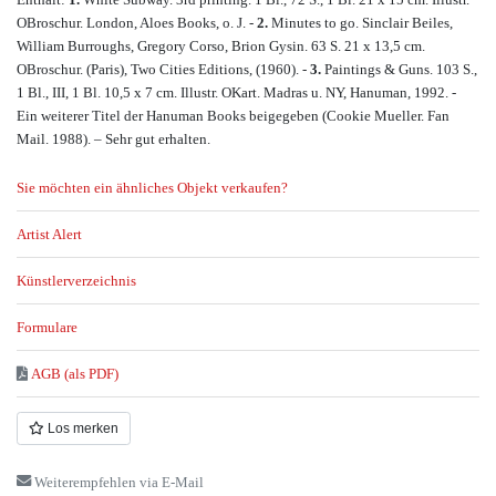
OBroschur. London, Aloes Books, o. J. -
2.
Minutes to go. Sinclair Beiles,
William Burroughs, Gregory Corso, Brion Gysin. 63 S. 21 x 13,5 cm.
OBroschur. (Paris), Two Cities Editions, (1960). -
3.
Paintings & Guns. 103 S.,
1 Bl., III, 1 Bl. 10,5 x 7 cm. Illustr. OKart. Madras u. NY, Hanuman, 1992. -
Ein weiterer Titel der Hanuman Books beigegeben (Cookie Mueller. Fan
Mail. 1988). – Sehr gut erhalten.
Sie möchten ein ähnliches Objekt verkaufen?
Artist Alert
Künstlerverzeichnis
Formulare
AGB (als PDF)
Los merken
Weiterempfehlen via E-Mail