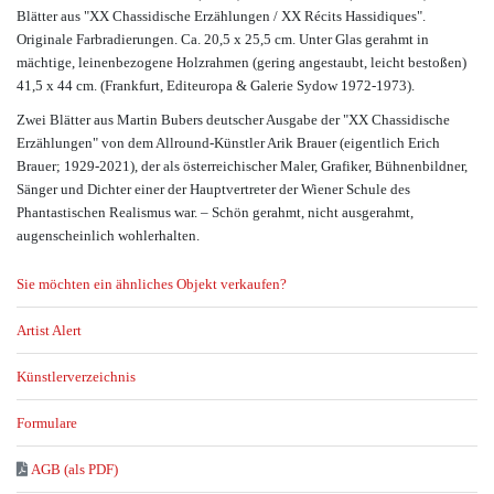
Blätter aus "XX Chassidische Erzählungen / XX Récits Hassidiques".
Originale Farbradierungen. Ca. 20,5 x 25,5 cm. Unter Glas gerahmt in
mächtige, leinenbezogene Holzrahmen (gering angestaubt, leicht bestoßen)
41,5 x 44 cm. (Frankfurt, Editeuropa & Galerie Sydow 1972-1973).
Zwei Blätter aus Martin Bubers deutscher Ausgabe der "XX Chassidische
Erzählungen" von dem Allround-Künstler Arik Brauer (eigentlich Erich
Brauer; 1929-2021), der als österreichischer Maler, Grafiker, Bühnenbildner,
Sänger und Dichter einer der Hauptvertreter der Wiener Schule des
Phantastischen Realismus war. – Schön gerahmt, nicht ausgerahmt,
augenscheinlich wohlerhalten.
Sie möchten ein ähnliches Objekt verkaufen?
Artist Alert
Künstlerverzeichnis
Formulare
AGB (als PDF)