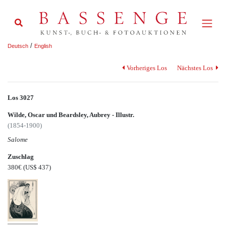
/
Deutsch
English
Vorheriges Los
Nächstes Los
Los 3027
Wilde, Oscar und Beardsley, Aubrey - Illustr.
(1854-1900)
Salome
Zuschlag
380€
(US$ 437)