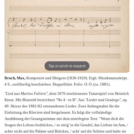
Tap or pinch to expand
Bruch, Max,
Komponist und Dirigent (1838-1920). Eigh. Musikmanuskript.
4 S., zwölfzeilig beschrieben. Doppelblatt. Folio. O. O. (ca. 1881).
"Lied aus Marino Faliero"
, dem 1876 erschienenen Trauerspiel von Heinrich
Kruse. Mit Blaustift bezeichnet "No 4 - in B". Aus
"Lieder und Gesänge"
, op.
49. Skizze des 1881/82 entstandenen Liedes. Zwei Anfangstakte für die
Einleitung des Klaviers sind freigelassen. Es folgt die vollständige
Ausführung der Gesangsstimme mit dem unterlegten Text: "Wenn dich die
Sorgen des Lebens bedrücken, / so steig' in die Gondel, das Liebste im Arm, /
achte nicht auf die Paläste und Brücken, / acht' auf die Schöne und halte sie