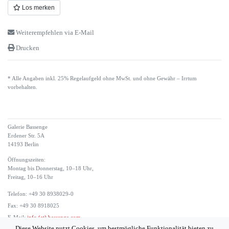
Los merken
Weiterempfehlen via E-Mail
Drucken
* Alle Angaben inkl. 25% Regelaufgeld ohne MwSt. und ohne Gewähr – Irrtum
vorbehalten.
Galerie Bassenge
Erdener Str. 5A
14193 Berlin
Öffnungszeiten:
Montag bis Donnerstag, 10–18 Uhr,
Freitag, 10–16 Uhr
Telefon: +49 30 8938029-0
Fax: +49 30 8918025
E-Mail:
info (at) bassenge.com
Diese Website nutzt Cookies, um bestmögliche Funktionalität bieten zu