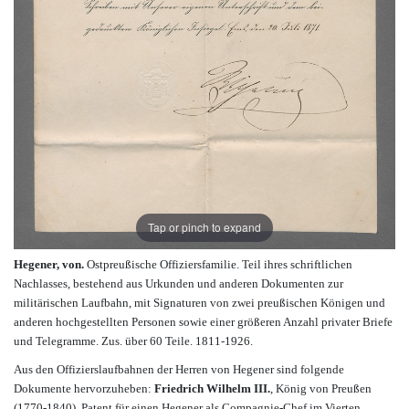
Tap or pinch to expand
Hegener, von.
Ostpreußische
Offiziersfamilie. Teil ihres schriftlichen
Nachlasses, bestehend aus Urkunden und anderen Dokumenten zur
militärischen Laufbahn, mit Signaturen von zwei preußischen Königen und
anderen hochgestellten Personen sowie einer größeren Anzahl privater Briefe
und Telegramme. Zus. über 60 Teile. 1811-1926.
Aus den Offizierslaufbahnen der Herren von Hegener sind folgende
Dokumente hervorzuheben:
Friedrich Wilhelm III.
, König von Preußen
(1770-1840). Patent für einen Hegener als Compagnie-Chef im Vierten