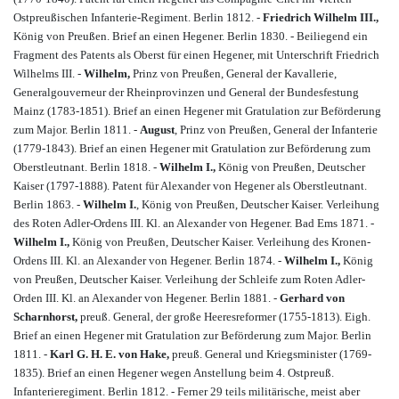
Ostpreußischen Infanterie-Regiment. Berlin 1812. -
Friedrich Wilhelm III.,
König von Preußen. Brief an einen Hegener. Berlin 1830. - Beiliegend ein
Fragment des Patents als Oberst für einen Hegener, mit Unterschrift Friedrich
Wilhelms III. -
Wilhelm,
Prinz von Preußen, General der Kavallerie,
Generalgouverneur der Rheinprovinzen und General der Bundesfestung
Mainz (1783-1851). Brief an einen Hegener mit Gratulation zur Beförderung
zum Major. Berlin 1811. -
August
, Prinz von Preußen, General der Infanterie
(1779-1843). Brief an einen Hegener mit Gratulation zur Beförderung zum
Oberstleutnant. Berlin 1818. -
Wilhelm I.,
König von Preußen, Deutscher
Kaiser (1797-1888). Patent für Alexander von Hegener als Oberstleutnant.
Berlin 1863. -
Wilhelm I.
, König von Preußen, Deutscher Kaiser. Verleihung
des Roten Adler-Ordens III. Kl. an Alexander von Hegener. Bad Ems 1871. -
Wilhelm I.,
König von Preußen, Deutscher Kaiser. Verleihung des Kronen-
Ordens III. Kl. an Alexander von Hegener. Berlin 1874. -
Wilhelm I.,
König
von Preußen, Deutscher Kaiser. Verleihung der Schleife zum Roten Adler-
Orden III. Kl. an Alexander von Hegener. Berlin 1881. -
Gerhard von
Scharnhorst,
preuß. General, der große Heeresreformer (1755-1813). Eigh.
Brief an einen Hegener mit Gratulation zur Beförderung zum Major. Berlin
1811. -
Karl G. H. E. von Hake,
preuß. General und Kriegsminister (1769-
1835). Brief an einen Hegener wegen Anstellung beim 4. Ostpreuß.
Infanterieregiment. Berlin 1812. - Ferner 29 teils militärische, meist aber