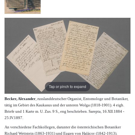
Tap or pinch to expand
Becker, Alexander
, russlanddeutscher Organist, Entomologe und Botaniker,
tätig im Gebiet des Kaukasus und der unteren Wolga (1818-1901). 4 eigh.
Briefe und 1 Karte m. U. Zus. 9 S., eng beschrieben. Sarepta, 16.XII.1884 -
25.IV.1897.
An verschiedene Fachkollegen, darunter die österreichischen Botaniker
Richard Wettstein (1863-1931) und Eugen von Halácsy (1842-1913).