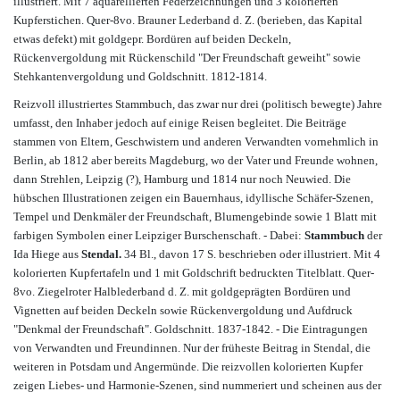
illustriert. Mit 7 aquarellierten Federzeichnungen und 3 kolorierten
Kupferstichen. Quer-8vo. Brauner Lederband d. Z. (berieben, das Kapital
etwas defekt) mit goldgepr. Bordüren auf beiden Deckeln,
Rückenvergoldung mit Rückenschild "Der Freundschaft geweiht" sowie
Stehkantenvergoldung und Goldschnitt. 1812-1814.
Reizvoll illustriertes Stammbuch, das zwar nur drei (politisch bewegte) Jahre
umfasst, den Inhaber jedoch auf einige Reisen begleitet. Die Beiträge
stammen von Eltern, Geschwistern und anderen Verwandten vornehmlich in
Berlin, ab 1812 aber bereits Magdeburg, wo der Vater und Freunde wohnen,
dann Strehlen, Leipzig (?), Hamburg und 1814 nur noch Neuwied. Die
hübschen Illustrationen zeigen ein Bauernhaus, idyllische Schäfer-Szenen,
Tempel und Denkmäler der Freundschaft, Blumengebinde sowie 1 Blatt mit
farbigen Symbolen einer Leipziger Burschenschaft. - Dabei:
Stammbuch
der
Ida Hiege aus
Stendal.
34 Bl., davon 17 S. beschrieben oder illustriert. Mit 4
kolorierten Kupfertafeln und 1 mit Goldschrift bedruckten Titelblatt. Quer-
8vo. Ziegelroter Halblederband d. Z. mit goldgeprägten Bordüren und
Vignetten auf beiden Deckeln sowie Rückenvergoldung und Aufdruck
"Denkmal der Freundschaft". Goldschnitt. 1837-1842. - Die Eintragungen
von Verwandten und Freundinnen. Nur der früheste Beitrag in Stendal, die
weiteren in Potsdam und Angermünde. Die reizvollen kolorierten Kupfer
zeigen Liebes- und Harmonie-Szenen, sind nummeriert und scheinen aus der