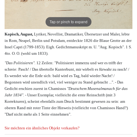
Tap or pinch to expand
Kopisch, August,
Lyriker, Novellist, Dramatiker, Übersetzer und Maler, lebte
in Rom, Neapel, Berlin und Potsdam, entdeckte 1826 die Blaue Grotte an der
Insel Capri (1799-1853). Eigh. Gedichtmanuskript m. U. "Aug. Kopisch". 1 S.
4to. O. O. (wohl um 1833).
"Das Politisieren".
12 Zeilen: "Politisieret immerzu und wer es trifft der
schreie: Pasch! / Das übertolle Kunterbunt, mir wirbelt es fürwahr zu rasch! /
Es wendet wie die Erde sich: bald wird es Tag, bald wieder Nacht! /
Begonnen wird unendlich viel, viel weniger zu Stand gebracht ...". - Das
Gedicht erschien zuerst in Chamissos
"Deutschem Musenalmanach für das
Jahr 1834".
- Unser Exemplar, vielleicht die erste Reinschrift (mit 3
Korrekturen), scheint ebenfalls zum Druck bestimmt gewesen zu sein: am
oberen Rand mit roter Tinte der Hinweis (vielleicht von Chamissos Hand?)
"Darf nicht mehr als 1 Seite einnehmen".
Sie möchten ein ähnliches Objekt verkaufen?