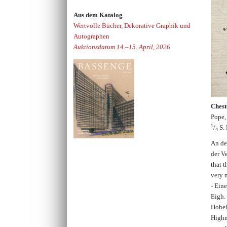
Aus dem Katalog
Wertvolle Bücher, Dekorative Graphik und
Autographen
Auktionsdatum 14.–15. April, 2026
Chest
Pope,
1
/
S. 
4
An de
der V
that 
very 
- Ein
Eigh. 
Hohei
Highn