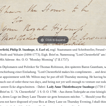
Click to expand
erfield, Philip D. Stanhope, 4. Earl of,
engl. Staatsmann und Schriftsteller, Freund
 Swift und Voltaire (1694-1773). Eigh. Brief m. Namenszug "Lord Chesterfield" am
Mit Adresse. 4to. O. O. "Monday Morning" (7.II.1757).
n Diplomaten und Politiker Sir Thomas Robinson, den späteren Baron Grantham, 
erschiebung einer Einladung. "Lord Chesterfield makes his compliments ... and desi
the appointment with Mr. Wilton may be put off till Thursday morning. He having b
much out of order these two days, and being not yet well enough to venture out today
e untere Ecke abgeschnitten. - Dabei:
Lady Anne Thistlethwayte Stanhope
(1759-1
Brief m. U. "A. Chesterfield". 1 S. O. O. 1798. - Aus ihrem Todesjahr an eine königl
t, deren Loge im Drury Lane Theatre sie gern benutzen möchte. "... Should your Ro
ess not have disposed of your Box at Drury Lane on Thursday Evening, I shall thi