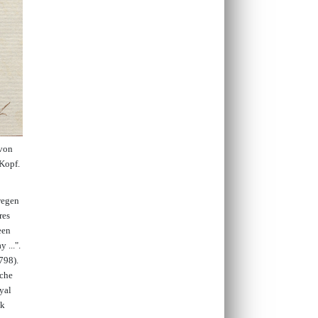
 von
 Kopf.
wegen
res
een
 ...".
798).
iche
yal
nk