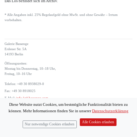
Das Los befindet sich im Archiv.
* Alle Angaben inkl. 25% Regelaufgeld ohne MwSt. und ohne Gewähr – Irrtum
vorbehalten.
Galerie Bassenge
Erdener Str. 5A
14193 Berlin
Öffnungszeiten:
Montag bis Donnerstag, 10–18 Uhr,
Freitag, 10–16 Uhr
Telefon: +49 30 8938029-0
Fax: +49 30 8918025
E-Mail:
info (at) bassenge.com
Diese Website nutzt Cookies, um bestmögliche Funktionalität bieten zu
Impressum
können. Mehr Informationen finden Sie in unserer
Datenschutzerklärung
Datenschutzerklärung
© 2026 Galerie Gerda Bassenge
Alle Cookies erlauben
Nur notwendige Cookies erlauben