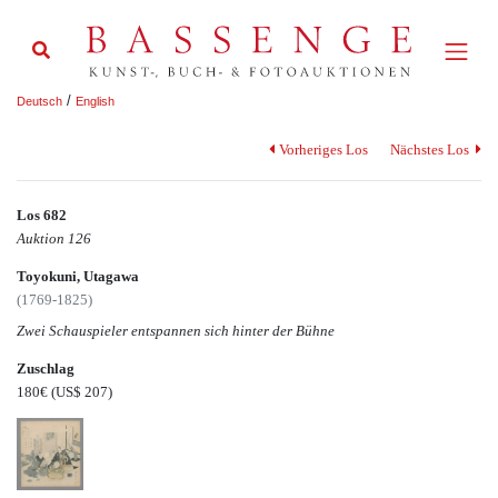
/
Deutsch
English
Vorheriges Los
Nächstes Los
Los 682
Auktion 126
Toyokuni, Utagawa
(1769-1825)
Zwei Schauspieler entspannen sich hinter der Bühne
Zuschlag
180€
(US$ 207)