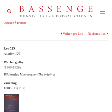
/
Deutsch
English
Vorheriges Los
Nächstes Los
Los 525
Auktion 126
Warburg, Aby
(1866-1929)
Bilderatlas Mnemosyne - The original
Zuschlag
180€
(US$ 207)